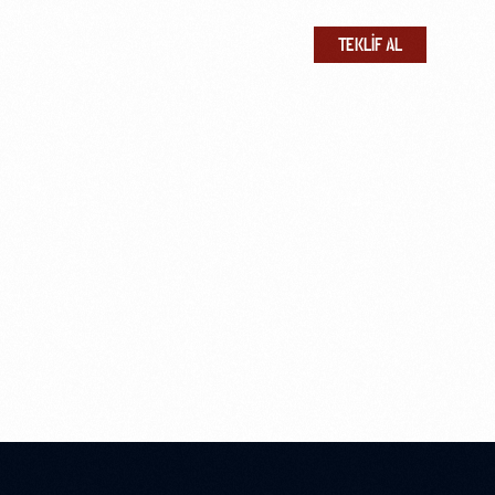
r
İletişim
TEKLIF AL
LERI