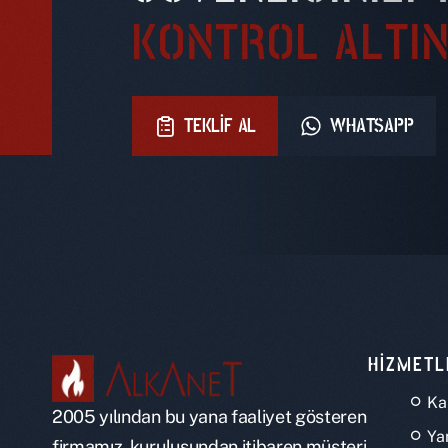
KONTROL ALTIN
TEKLIF AL
WHATSAPP
HIZMETL
Ka
2005 yılından bu yana faaliyet gösteren
Ya
firmamız, kuruluşundan itibaren müşteri