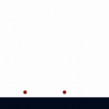
Ana Sayfa
Hakkımızda
Hizmetler
Referansla
Kamera Sistemleri
Yangın Sistemleri
Alarm Sistemleri
SIZ ALARM SISTEM
Plaka Okuma
Kayıt Cihazları
Access Kontrol
İnterkom Sistemleri
Bariyer Sistemleri
Headend Sistemleri
Ana Sayfa
Alarm Sistemleri
Hırsız Alarm Sistemleri