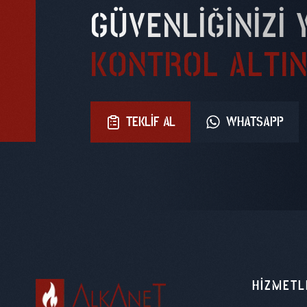
GÜVENLIĞINIZI 
KONTROL ALTIN
TEKLIF AL
WHATSAPP
HIZMETL