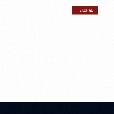
r
İletişim
TEKLIF AL
ERI