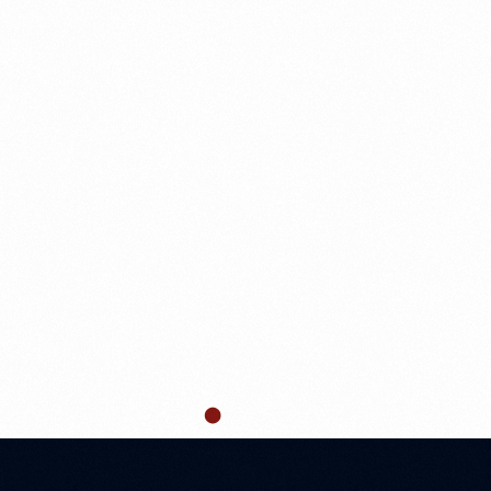
Ana Sayfa
Hakkımızda
Hizmetler
Referansla
Kamera Sistemleri
Yangın Sistemleri
Alarm Sistemleri
TERKOM SISTEML
Plaka Okuma
Kayıt Cihazları
Access Kontrol
İnterkom Sistemleri
Bariyer Sistemleri
Headend Sistemleri
Ana Sayfa
İnterkom Sistemleri