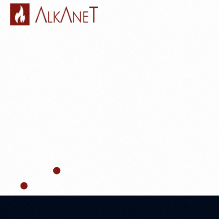
YANGIN BUTONU –
YANGIN İHBAR
BUTONU
Ana Sayfa
Yangın Sistemleri
Yangın Butonu – Yangın İhbar Butonu